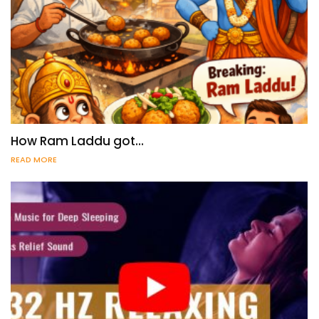
How Ram Laddu got…
READ MORE